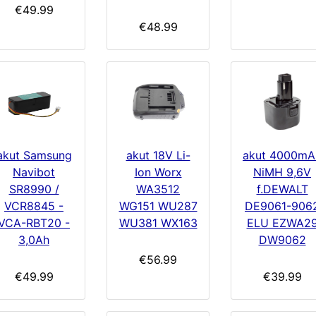
€49.99
€48.99
akut 4000mA
akut 18V Li-
akut Samsung
NiMH 9,6V
Ion Worx
Navibot
f.DEWALT
WA3512
SR8990 /
DE9061-906
WG151 WU287
VCR8845 -
ELU EZWA2
WU381 WX163
VCA-RBT20 -
DW9062
3,0Ah
€56.99
€39.99
€49.99