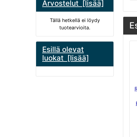
Arvostelut [lisää]
Tällä hetkellä ei löydy
E
tuotearvioita.
Esillä olevat
luokat [lisää]
R