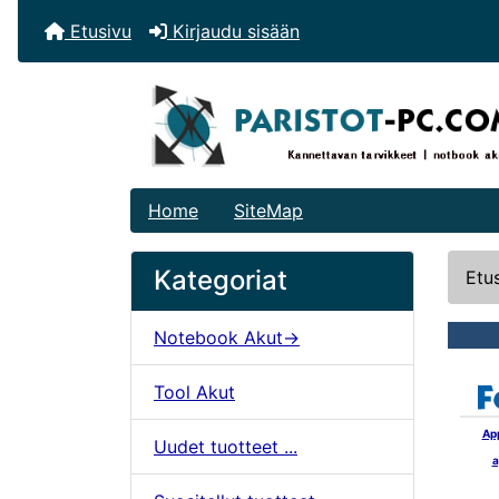
Etusivu
Kirjaudu sisään
Home
SiteMap
Kategoriat
Etu
Notebook Akut->
Tool Akut
Ap
Uudet tuotteet ...
a