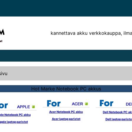
kannettava akku verkkokauppa, ilm
sivu
Hot Marke Notebook PC akkus
Acer Notebook PC akku
Dell Notebook PC a
ple Notebook PC akku
Acer laptop paristot
Dell laptop paristo
pple laptop paristot