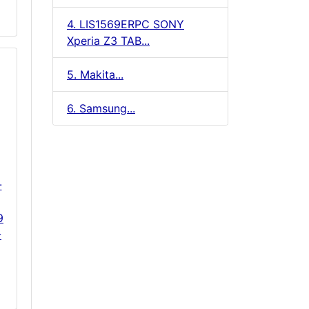
4. LIS1569ERPC SONY
Xperia Z3 TAB...
5. Makita...
6. Samsung...
-
9
-