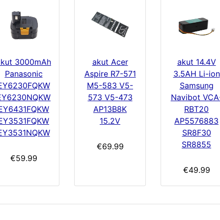
akut 3000mAh
akut Acer
akut 14.4V
Panasonic
Aspire R7-571
3.5AH Li-ion
EY6230FQKW
M5-583 V5-
Samsung
EY6230NQKW
573 V5-473
Navibot VCA
EY6431FQKW
AP13B8K
RBT20
EY3531FQKW
15.2V
AP5576883
EY3531NQKW
SR8F30
SR8855
€69.99
€59.99
€49.99