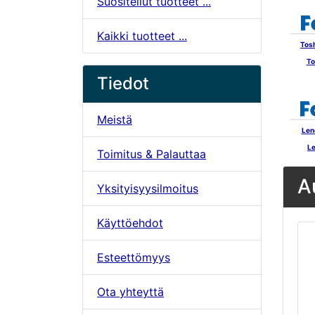
Suositellut tuotteet ...
Kaikki tuotteet ...
Tos
To
Tiedot
Meistä
Len
Le
Toimitus & Palauttaa
A
Yksityisyysilmoitus
Käyttöehdot
Esteettömyys
Ota yhteyttä