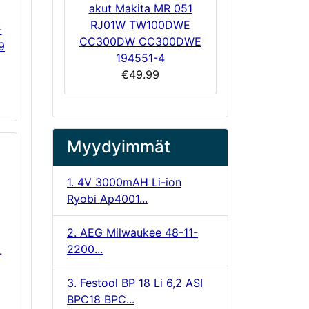
akut Makita MR 051
RJ01W TW100DWE
-
CC300DW CC300DWE
9
194551-4
€49.99
Myydyimmät
1. 4V 3000mAH Li-ion
Ryobi Ap4001...
2. AEG Milwaukee 48-11-
2200...
-
3. Festool BP 18 Li 6,2 ASI
BPC18 BPC...