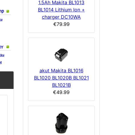
1.5Ah Makita BL1013
BL1014 Lithium Ion +
charger DC10WA
ku
€79.99
kku
ot
akut Makita BL1016
BL1020 BL1020B BL1021
BL1021B
€49.99