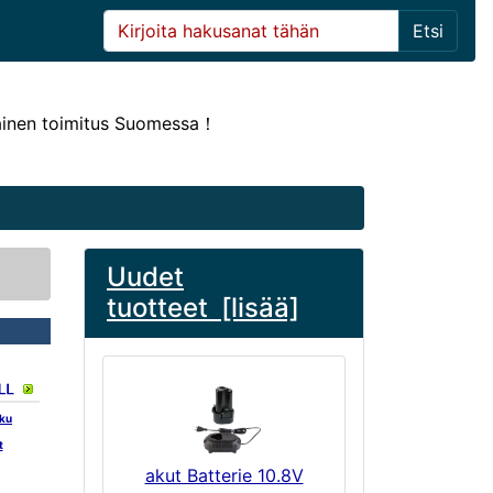
Etsi
ainen toimitus Suomessa！
Uudet
tuotteet [lisää]
kku
t
akut Batterie 10.8V