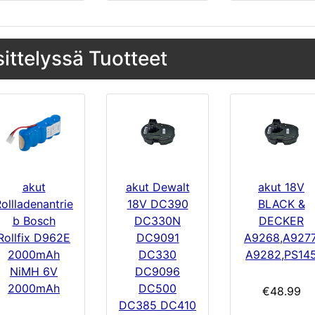
sittelyssä Tuotteet
akut
akut Dewalt
akut 18V
ollladenantrie
18V DC390
BLACK &
b Bosch
DC330N
DECKER
Rollfix D962E
DC9091
A9268,A9277
2000mAh
DC330
A9282,PS14
NiMH 6V
DC9096
2000mAh
DC500
€48.99
DC385 DC410